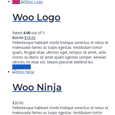
Sale!
Woo Logo
Rated
4.00
out of 5
Original
Current
$
20.00
$
18.00
price
price
Pellentesque habitant morbi tristique senectus et netus et
was:
is:
malesuada fames ac turpis egestas. Vestibulum tortor
$20.00.
$18.00.
quam, feugiat vitae, ultricies eget, tempor sit amet, ante.
Donec eu libero sit amet quam egestas semper. Aenean
ultricies mi vitae est. Mauris placerat eleifend leo.
Read more
Woo Ninja
$
20.00
Pellentesque habitant morbi tristique senectus et netus et
malesuada fames ac turpis egestas. Vestibulum tortor