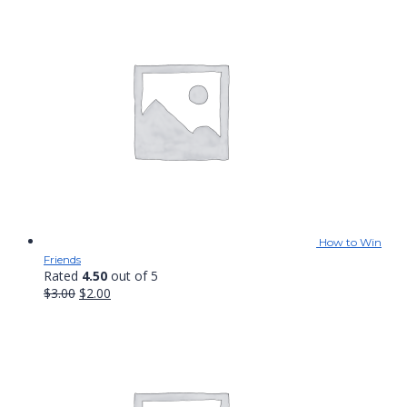
How to Win
Friends
Rated
4.50
out of 5
Original
Current
$
3.00
$
2.00
price
price
was:
is:
$3.00.
$2.00.